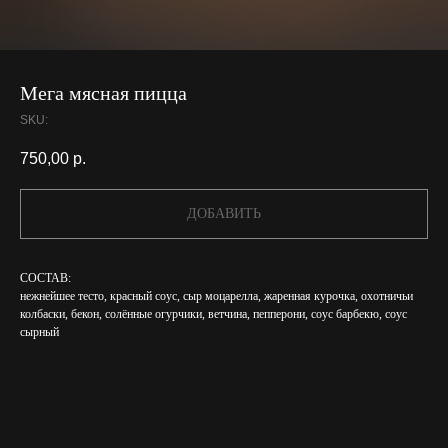
Мега мясная пицца
SKU:
750,00
р.
ДОБАВИТЬ
СОСТАВ:
нежнейшее тесто, красный соус, сыр моцарелла, жаренная курочка, охотничьи
колбаски, бекон, солённые огурчики, ветчина, пепперони, соус барбекю, соус
сырный