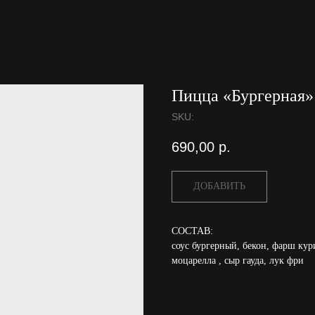
Пицца «Бургерная»
SKU:
690,00
р.
ДОБАВИТЬ
СОСТАВ:
соус бургерный, бекон, фарш ку
моцарелла , сыр гауда, лук фри