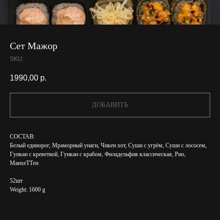
Сет Мажор
SKU:
1990,00
р.
ДОБАВИТЬ
СОСТАВ:
Белый единорог, Мраморный унаги, Чикен хот, Суши с угрём, Суши с лососем,
Гункан с креветкой, Гункан с крабом, Филадельфия классическая, Рио,
МанхеТТен
52шт
Weight: 1600 g