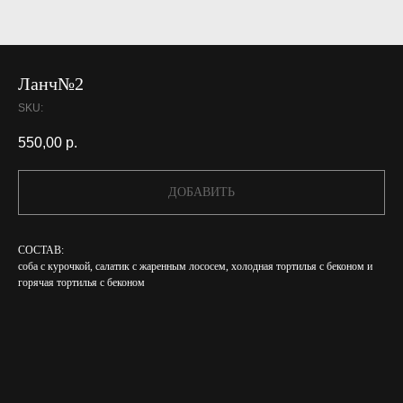
Ланч№2
SKU:
550,00
р.
ДОБАВИТЬ
СОСТАВ:
соба с курочкой, салатик с жаренным лососем, холодная тортилья с беконом и
горячая тортилья с беконом